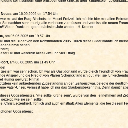
leidigung sein, sondern eine ernst gemeinte Kritik zu dem "Kinderspiel" Löwenjagd
0 Neuss,
am 16.09.2005 um 17.54 Uhr
war mit auf der Burg-Bischofstein-Mosel-Freizeit. Ich möchte hier mal allen Betreue
r Sie nachher sehr traurig, alle verlassen zu müssen und vermisst die neuen Freu
n!! Vielen Dank und gerne nächstes Jahr wieder... H. Kremer
au,
am 06.06.2005 um 19.57 Uhr
HP und die Bilder von den Konfirmanden 2005. Durch diese Bilder konnte ich meine
ieder einmal sehen.
tfernt]
eser HP und weiterhin alles Gute und viel Erfolg.
ldorf,
am 06.06.2005 um 11.49 Uhr
nde!
nst gestern war sehr schön. Ich war als Gast dort und wurde gleich freundlich von 
nde Anspiel und die Predigt von Pfarrer Schenck fand ich gut, weil sie für kirchend
iel Humor gewürzt. Prima!
rotzdem kein anbiederndes Zugeständnis an den Zeitgeist war, belegte der deutliche
ame Vater-Unser. Vermisst habe ich nur das Glaubensbekenntnis. Denn damit hätt
ieses Gottesdienstes, "wie sollte Kirche sein", wurde von den Teilnehmern auf Zette
ezeigt, wie sie sein sollte:
, Christus-zentriert, fröhlich und auch ernsthaft. Alles Elemente, die bei diesem F
schönen Gottesdienst.