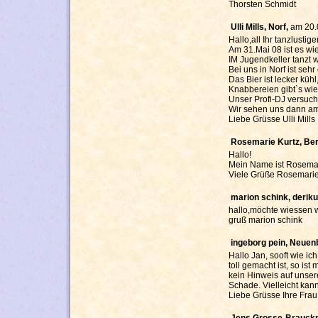
Thorsten Schmidt
Ulli Mills, Norf,
am 20.
Hallo,all Ihr tanzlust
Am 31.Mai 08 ist es wie
IM Jugendkeller tanzt wi
Bei uns in Norf ist sehr 
Das Bier ist lecker küh
Knabbereien gibt`s wi
Unser Profi-DJ versuch
Wir sehen uns dann am
Liebe Grüsse Ulli Mills
Rosemarie Kurtz, Be
Hallo!
Mein Name ist Rosemari
Viele Grüße Rosemarie
marion schink, derik
hallo,möchte wiessen 
gruß marion schink
ingeborg pein, Neue
Hallo Jan, sooft wie ic
toll gemacht ist, so ist
kein Hinweis auf unser
Schade. Vielleicht ka
Liebe Grüsse Ihre Frau
Jens Grosse-Brauck