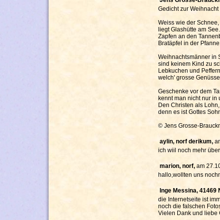
Gedicht zur Weihnacht
Weiss wie der Schnee,
liegt Glashütte am See.
Zapfen an den Tanne
Bratäpfel in der Pfann
Weihnachtsmänner in 
sind keinem Kind zu s
Lebkuchen und Peffern
welch' grosse Genüsse
Geschenke vor dem T
kennt man nicht nur i
Den Christen als Lohn,
denn es ist Gottes Soh
© Jens Grosse-Brauc
aylin, norf derikum,
a
ich wiil noch mehr übe
marion, norf,
am 27.1
hallo,wollten uns noc
Inge Messina, 41469
die Internetseite ist i
noch die falschen Foto
Vielen Dank und liebe 