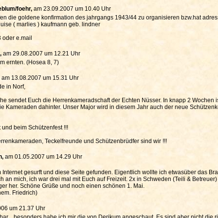
eblum/foehr,
am 23.09.2007 um 10.40 Uhr
lfen die goldene konfirmation des jahrgangs 1943/44 zu organisieren bzw.hat adr
luise ( marlies ) kaufmann geb. lindner
 oder e.mail
,
am 29.08.2007 um 12.21 Uhr
rm ernten. (Hosea 8, 7)
,
am 13.08.2007 um 15.31 Uhr
e in Norf,
he sendet Euch die Herrenkameradschaft der Echten Nüsser. In knapp 2 Wochen ist 
ie Kameraden dahinter. Unser Major wird in diesem Jahr auch der neue Schütze
 und beim Schützenfest !!!
rrenkameraden, Teckelfreunde und Schützenbrüdfer sind wir !!!
h,
am 01.05.2007 um 14.29 Uhr
Internet gesurft und diese Seite gefunden. Eigentlich wollte ich etwasüber das Brada
 an mich, ich war drei mal mit Euch auf Freizeit. 2x in Schweden (Teili & Betreuer) 
ger her. Schöne Grüße und noch einen schönen 1. Mai.
em. Friedrich)
006 um 21.37 Uhr
....besonders habe ich mir die von Derikum angeschaut. Es sind aber nicht die ric