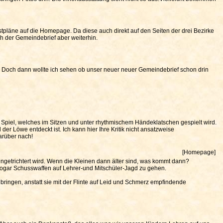
pläne auf die Homepage. Da diese auch direkt auf den Seiten der drei Bezirke
ch der Gemeindebrief aber weiterhin.
s. Doch dann wollte ich sehen ob unser neuer neuer Gemeindebrief schon drin
n Spiel, welches im Sitzen und unter rhythmischem Händeklatschen gespielt wird.
er Löwe entdeckt ist. Ich kann hier Ihre Kritik nicht ansatzweise
arüber nach!
[Homepage]
ingetrichtert wird. Wenn die Kleinen dann älter sind, was kommt dann?
sogar Schusswaffen auf Lehrer-und Mitschüler-Jagd zu gehen.
bringen, anstatt sie mit der Flinte auf Leid und Schmerz empfindende