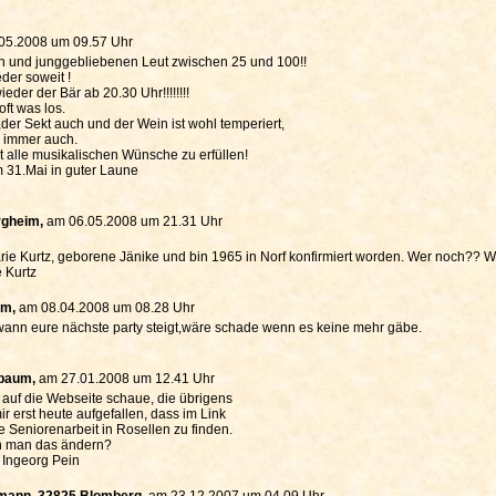
05.2008 um 09.57 Uhr
igen und junggebliebenen Leut zwischen 25 und 100!!
der soweit !
eder der Bär ab 20.30 Uhr!!!!!!!!
oft was los.
l,der Sekt auch und der Wein ist wohl temperiert,
e immer auch.
t alle musikalischen Wünsche zu erfüllen!
 31.Mai in guter Laune
rgheim,
am 06.05.2008 um 21.31 Uhr
e Kurtz, geborene Jänike und bin 1965 in Norf konfirmiert worden. Wer noch?? W
 Kurtz
um,
am 08.04.2008 um 08.28 Uhr
wann eure nächste party steigt,wäre schade wenn es keine mehr gäbe.
nbaum,
am 27.01.2008 um 12.41 Uhr
h auf die Webseite schaue, die übrigens
 mir erst heute aufgefallen, dass im Link
e Seniorenarbeit in Rosellen zu finden.
nn man das ändern?
 Ingeorg Pein
mann, 32825 Blomberg,
am 23.12.2007 um 04.09 Uhr