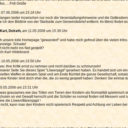
tos......Frdl.Grüße
 07.06.2006 um 23.18 Uhr
ngen leider inzwischen nur noch die Veranstaltungshinweise und die Gottesdienst
 ich den Bildlink von der Startseite zum Gemeindebrief entfernt. Im Menü findet si
Karl, Delrath,
am 11.05.2006 um 15.39 Uhr
ch unsere tolle Homepage "gewandert" und habe mich gefreut über die vielen Info
lanzeige. Schade!
 nicht mehr ins Net gestellt?
ich-Karl Hildebrand
 10.05.2006 um 23.50 Uhr
chwer, Ihre Kritik ernst zu nehmen und nicht darüber zu schmunzeln!
 unserer Seite Sie dieses Spiel "Löwenjagd" gesehen haben. Es handelt sich um ei
ielten Waffen in diesem Spiel und am Ende flüchtet die ganze Gesellschaft, sobald d
sive Kinder sind doch eher die, die zu wenig gespielt haben. Denken Sie einmal d
0.05.2006 um 23.31 Uhr
owas grausames wie das Töten von Tieren den Kindern als Normalität spielerisch e
hulen so viel Gewalt herrscht und die Schüler es normal finden mit Messern und 
 wie die Löwen/Bärenjagd !
h nicht, kann man den Kindern nicht spielerisch Respekt und Achtung vor Leben bei 
?