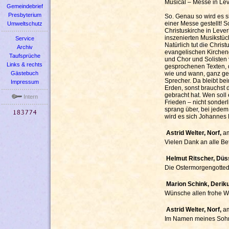
Musical – Messe in Le
Gemeindebrief
Presbyterium
So. Genau so wird es s
einer Messe gestellt! 
Umweltschutz
Christuskirche in Leve
inszenierten Musikstü
Service
Natürlich tut die Chri
Archiv
evangelischen Kircheng
Taufsprüche
und Chor und Solisten 
Links & rechts
gesprochenen Texten, d
wie und wann, ganz gen
Gästebuch
Sprecher. Da bleibt be
Impressum
Erden, sonst brauchst 
gebracht hat. Wen soll
Intern
Frieden – nicht sonder
sprang über, bei jedem
wird es sich Johannes 
Astrid Welter, Norf,
a
Vielen Dank an alle Bet
Helmut Ritscher, Düs
Die Ostermorgengottedie
Marion Schink, Deri
Wünsche allen frohe W
Astrid Welter, Norf,
a
Im Namen meines Sohnes