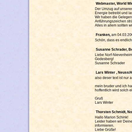
Webmaster, World Wi
Der Umzug auf unseren 
Energie betreibt und las
Wir haben die Gelegenh
Anführungszeichen strä
Alles in allem sollten 
Franken,
am 04.03.20
Schön, dass es endlich
Susanne Schrader, B
Liebe Norf-Nievenheime
Godesberg!
Susanne Schrader
Lars Winter , Neuss/A
also deser text ist nur 
mein bruder und ich h
hoffentlich wird solch
Gruß
Lars Winter
Thorsten Schmidt, No
Hallo Marion Schink!
Leider haben wir Deine
informieren.
Liebe Grüße!