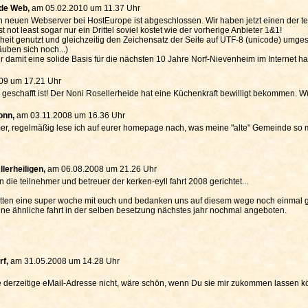
de Web,
am 05.02.2010 um 11.37 Uhr
neuen Webserver bei HostEurope ist abgeschlossen. Wir haben jetzt einen der techn
t not least sogar nur ein Drittel soviel kostet wie der vorherige Anbieter 1&1!
eit genutzt und gleichzeitig den Zeichensatz der Seite auf UTF-8 (unicode) umgest
uben sich noch...)
wir damit eine solide Basis für die nächsten 10 Jahre Norf-Nievenheim im Internet h
09 um 17.21 Uhr
 geschafft ist! Der Noni Rosellerheide hat eine Küchenkraft bewilligt bekommen. 
onn,
am 03.11.2008 um 16.36 Uhr
r, regelmäßig lese ich auf eurer homepage nach, was meine "alte" Gemeinde so ma
llerheiligen,
am 06.08.2008 um 21.26 Uhr
an die teilnehmer und betreuer der kerken-eyll fahrt 2008 gerichtet...
atten eine super woche mit euch und bedanken uns auf diesem wege noch einmal ga
 eine ähnliche fahrt in der selben besetzung nächstes jahr nochmal angeboten.
rf,
am 31.05.2008 um 14.28 Uhr
 derzeitige eMail-Adresse nicht, wäre schön, wenn Du sie mir zukommen lassen kön