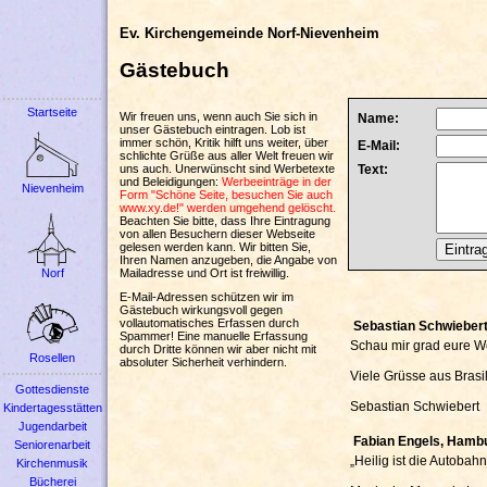
Ev. Kirchengemeinde Norf-Nievenheim
Gästebuch
Startseite
Wir freuen uns, wenn auch Sie sich in
Name:
unser Gästebuch eintragen. Lob ist
immer schön, Kritik hilft uns weiter, über
E-Mail:
schlichte Grüße aus aller Welt freuen wir
uns auch. Unerwünscht sind Werbetexte
Text:
und Beleidigungen:
Werbeeinträge in der
Nievenheim
Form "Schöne Seite, besuchen Sie auch
www.xy.de!" werden umgehend gelöscht.
Beachten Sie bitte, dass Ihre Eintragung
von allen Besuchern dieser Webseite
gelesen werden kann. Wir bitten Sie,
Ihren Namen anzugeben, die Angabe von
Mailadresse und Ort ist freiwillig.
Norf
E-Mail-Adressen schützen wir im
Gästebuch wirkungsvoll gegen
vollautomatisches Erfassen durch
Sebastian Schwiebert,
Spammer! Eine manuelle Erfassung
Schau mir grad eure Web
durch Dritte können wir aber nicht mit
Rosellen
absoluter Sicherheit verhindern.
Viele Grüsse aus Brasi
Gottesdienste
Sebastian Schwiebert
Kindertagesstätten
Jugendarbeit
Fabian Engels, Hamb
Seniorenarbeit
„Heilig ist die Autobahn,
Kirchenmusik
Bücherei