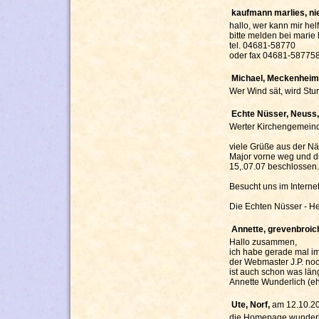
kaufmann marlies, ni
hallo, wer kann mir he
bitte melden bei marie 
tel. 04681-58770
oder fax 04681-587758
Michael, Meckenheim
Wer Wind sät, wird Stu
Echte Nüsser, Neuss
Werter Kirchengemeind
viele Grüße aus der Nä
Major vorne weg und d
15,.07.07 beschlossen.
Besucht uns im Internet
Die Echten Nüsser - He
Annette, grevenbroic
Hallo zusammen,
ich habe gerade mal im 
der Webmaster J.P. noch
ist auch schon was län
Annette Wunderlich (eh
Ute, Norf,
am 12.10.2
die Homepage wunderbar