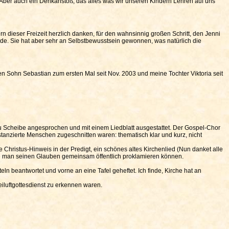
. Aber auch ein Denkanstoß, das alles was wir unseren Kindern Lehren auf uns
rn dieser Freizeit herzlich danken, für den wahnsinnig großen Schritt, den Jenni
nde. Sie hat aber sehr an Selbstbewusstsein gewonnen, was natürlich die
n Sohn Sebastian zum ersten Mal seit Nov. 2003 und meine Tochter Viktoria seit
Frau Scheibe angesprochen und mit einem Liedblatt ausgestattet. Der Gospel-Chor
istanzierte Menschen zugeschnitten waren: thematisch klar und kurz, nicht
 Christus-Hinweis in der Predigt, ein schönes altes Kirchenlied (Nun danket alle
e man seinen Glauben gemeinsam öffentlich proklamieren können.
ln beantwortet und vorne an eine Tafel geheftet. Ich finde, Kirche hat an
reiluftgottesdienst zu erkennen waren.