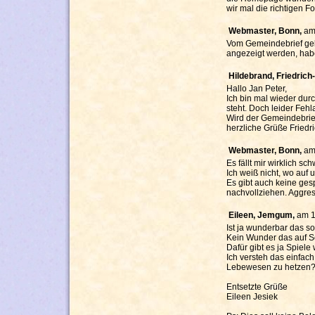
wir mal die richtigen Fo
Webmaster, Bonn,
am
Vom Gemeindebrief gela
angezeigt werden, habe
Hildebrand, Friedrich-
Hallo Jan Peter,
Ich bin mal wieder dur
steht. Doch leider Feh
Wird der Gemeindebrief
herzliche Grüße Friedr
Webmaster, Bonn,
am
Es fällt mir wirklich s
Ich weiß nicht, wo auf
Es gibt auch keine gesp
nachvollziehen. Aggres
Eileen, Jemgum,
am 1
Ist ja wunderbar das s
Kein Wunder das auf Sc
Dafür gibt es ja Spiele
Ich versteh das einfac
Lebewesen zu hetzen
Entsetzte Grüße
Eileen Jesiek