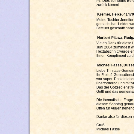
Ps: Dies soll keine Be
zurück kommt.
Kremer, Heike, 4147
Meine Tochter Jennifer 
gemacht hat. Leider wa
Beteuer geschaftt habe
Norbert Pilawa, Rodg
Vielen Dank für diese 
Juni 2004 zumindest w
[Textabschnitt wurde en
Ihnen Kompliment zu di
Michael Fasse, Düsse
Liebe Trinitatis-Gemei
Ihr Freiluft-Gottesdie
war super. Das einleite
überfordernd und mit v
Das der Gottesdienst t
Gott) und das gemeins
Die thematische Frage d
diesem Sonntag genau g
Offen für Außenstehende
Danke also für diesen 
Gruß,
Michael Fasse