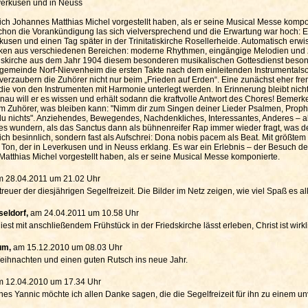
verkusen und in Neuss
ich Johannes Matthias Michel vorgestellt haben, als er seine Musical Messe kompon
Schon die Vorankündigung las sich vielversprechend und die Erwartung war hoch: E
rkusen und einen Tag später in der Trinitatiskirche Rosellerheide. Automatisch er
cken aus verschiedenen Bereichen: moderne Rhythmen, eingängige Melodien und zei
stuskirche aus dem Jahr 1904 diesem besonderen musikalischen Gottesdienst beson
emeinde Norf-Nievenheim die ersten Takte nach dem einleitenden Instrumentalsolo
verzaubern die Zuhörer nicht nur beim „Frieden auf Erden“. Eine zunächst eher f
ie von den Instrumenten mit Harmonie unterlegt werden. In Erinnerung bleibt nich
au will er es wissen und erhält sodann die kraftvolle Antwort des Chores! Bemer
im Zuhörer, was bleiben kann: "Nimm dir zum Singen deiner Lieder Psalmen, Proph
du nichts". Anziehendes, Bewegendes, Nachdenkliches, Interessantes, Anderes – all
 es wundern, als das Sanctus dann als bühnenreifer Rap immer wieder fragt, was d
lich besinnlich, sondern fast als Aufschrei: Dona nobis pacem als Beat. Mit größt
 Ton, der in Leverkusen und in Neuss erklang. Es war ein Erlebnis – der Besuch d
Matthias Michel vorgestellt haben, als er seine Musical Messe komponierte.
m 28.04.2011 um 21.02 Uhr
reuer der diesjährigen Segelfreizeit. Die Bilder im Netz zeigen, wie viel Spaß es 
seldorf,
am 24.04.2011 um 10.58 Uhr
st mit anschließendem Frühstück in der Friedskirche lässt erleben, Christ ist wir
kum,
am 15.12.2010 um 08.03 Uhr
eihnachten und einen guten Rutsch ins neue Jahr.
m 12.04.2010 um 17.34 Uhr
 Yannic möchte ich allen Danke sagen, die die Segelfreizeit für ihn zu einem u