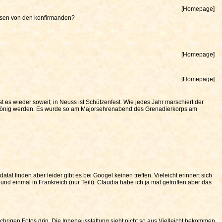
[Homepage]
essen von den konfirmanden?
[Homepage]
[Homepage]
es wieder soweit; in Neuss ist Schützenfest. Wie jedes Jahr marschiert der
nkönig werden. Es wurde so am Majorsehrenabend des Grenadierkorps am
tal finden aber leider gibt es bei Googel keinen treffen. Vieleicht erinnert sich
und einmal in Frankreich (nur Teili). Claudia habe ich ja mal getroffen aber das
hrigen Fotos drin. Die Innenausstattung sieht nicht so aus.Vielleicht bekommen