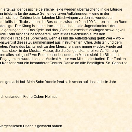
ierte. Zeitgenössische geistliche Texte werden überraschend in die Liturgie
in Erlebnis für die ganze Gemeinde. Zwei Aufführungen – eine in der
wischt sich der Zuhörer beim latenten Mitschwingen zu den so wunderbar
tkritische Texte ziehen die Besucher zwischen 2 und 99 Jahren in ihren Bann.
ders gut. Der Klang ist beeindruckend, nachdem die Jugendkantorei der
 gesungen hat. Das Kyrie und das „Gloria in excelsis“ erklingen schwungvoll
remde Form mit ganz besonderem Reiz ist das Wechselspiel mit den
t nur die Frage des Sprechers, wenn es um die Auferstehung geht: Wer – wo –
kenswert ist dieses Zusammenspiel aus Instrumenten, Chor, Solisten und dem
eten, Worte des Lichts, geh zu den Menschen, sing immer wieder: Friede auf
 das steckt in der Musical Messe, die die Jungendkantorei zur Aufführung
enn alles heilig sei? Am Ende dieser besonderen Messe steht die Bitte nach
em Engagement wurde hier die Musical Messe von Michel einstudiert. Der Funken
er Konzerte war ein besonderer Genuss. Danke an alle Beteiligten. So. Genau so
allen gemacht hat. Mein Sohn Yannic freut sich schon auf das nächste Jahr.
klich erstanden, Frohe Ostern Helmut
nvergesslichen Erlebnis gemacht haben.