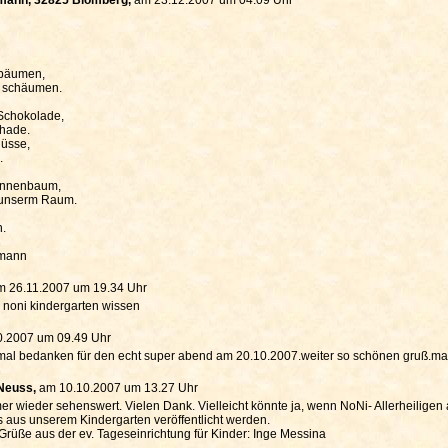
nbäumen,
e schäumen.
Schokolade,
chade.
üsse,
.
annenbaum,
n unserm Raum.
n.
kmann
m 26.11.2007 um 19.34 Uhr
r noni kindergarten wissen
0.2007 um 09.49 Uhr
hmal bedanken für den echt super abend am 20.10.2007.weiter so schönen gruß.mar
 Neuss,
am 10.10.2007 um 13.27 Uhr
mmer wieder sehenswert. Vielen Dank. Vielleicht könnte ja, wenn NoNi- Allerheiligen
s aus unserem Kindergarten veröffentlicht werden.
Grüße aus der ev. Tageseinrichtung für Kinder: Inge Messina