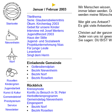
Wir Menschen wissen, 
Januar / Februar 2003
immer leben werden. Da
werden meine Wünsche 
Titelthema
Serie: Glaubensbekenntnis
Wer gibt uns Antwort?
Startseite
Ökum. Kirchentag 2003
Es gibt viele Antworten
Gebet für unsere Kinder
Interview mit Josef Mertens
Christen auf der ganze
Jugendfreizeit 2003
Jeder von uns ist gewol
Haus der Stille
Sie sagen: DU BIST 
Jugend- und Sozialwerk
Nievenheim
Projektunternehmung Nias
Für junge Leute
Leserbrief
Singt dem Herrn
Norf
Einladende Gemeinde
Gottesdienstplan
Bezirk Nievenheim
Bezirk Norf
Bezirk Rosellen
Rosellen
Kindergrten
Rückblick
Jugendarbeit
Kreissynode
Konfis zu Besuch in St. Peter
Kunst & Kultur
Herbstferienprogramm
Gemeindebrief
Gemeindetag Nievenheim
Presbyterium
Eingesperrt
Service
Bezirk Norf
Newsletter
Bezirk Rosellen