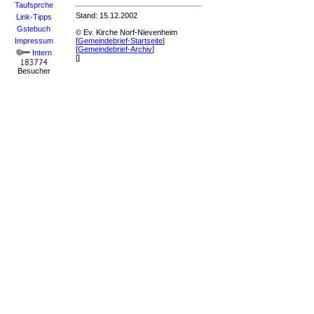
Taufsprche
Stand: 15.12.2002
Link-Tipps
Gstebuch
© Ev. Kirche Norf-Nievenheim
Impressum
[
Gemeindebrief-Startseite
]
[
Gemeindebrief-Archiv
]
Intern
[]
Besucher