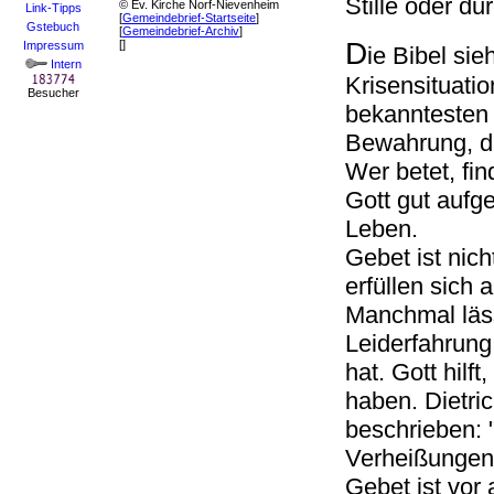
Stille oder du
© Ev. Kirche Norf-Nievenheim
Link-Tipps
[
Gemeindebrief-Startseite
]
Gstebuch
[
Gemeindebrief-Archiv
]
D
[]
Impressum
ie Bibel sie
Intern
Krisensituati
Besucher
bekanntesten 
Bewahrung, da
Wer betet, fi
Gott gut aufg
Leben.
Gebet ist nich
erfüllen sich 
Manchmal lässt
Leiderfahrung
hat. Gott hil
haben. Dietri
beschrieben: "
Verheißungen
Gebet ist vor