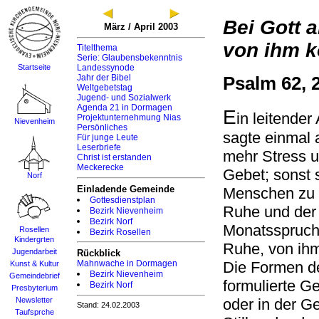
Bei Gott 
März / April 2003
von ihm k
Titelthema
Serie: Glaubensbekenntnis
Startseite
Landessynode
Jahr der Bibel
Psalm 62, 
Weltgebetstag
Jugend- und Sozialwerk
Agenda 21 in Dormagen
E
in leitende
Projektunternehmung Nias
Nievenheim
Persönliches
sagte einmal
Für junge Leute
Leserbriefe
mehr Stress u
Christ ist erstanden
Meckerecke
Gebet; sonst s
Norf
Einladende Gemeinde
Menschen zu a
Gottesdienstplan
Ruhe und der 
Bezirk Nievenheim
Bezirk Norf
Monatsspruch 
Rosellen
Bezirk Rosellen
Kindergrten
Ruhe, von ihm
Jugendarbeit
Rückblick
Die Formen des
Mahnwache in Dormagen
Kunst & Kultur
Bezirk Nievenheim
Gemeindebrief
formulierte G
Bezirk Norf
Presbyterium
oder in der G
Newsletter
Stand: 24.02.2003
Taufsprche