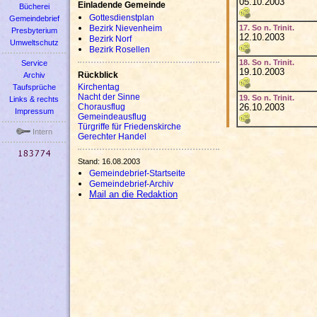
05.10.2003
Einladende Gemeinde
Bücherei
Gottesdienstplan
Gemeindebrief
17. So n. Trinit.
Bezirk Nievenheim
Presbyterium
12.10.2003
Bezirk Norf
Umweltschutz
Bezirk Rosellen
18. So n. Trinit.
Service
19.10.2003
Rückblick
Archiv
Kirchentag
Taufsprüche
Nacht der Sinne
19. So n. Trinit.
Links & rechts
26.10.2003
Chorausflug
Impressum
Gemeindeausflug
Türgriffe für Friedenskirche
Intern
Gerechter Handel
Stand: 16.08.2003
Gemeindebrief-Startseite
Gemeindebrief-Archiv
Mail an die Redaktion