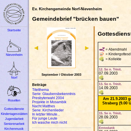
Ev. Kirchengemeinde Norf-Nievenheim
Gemeindebrief "brücken bauen"
Startseite
Gottesdiens
= Abendmahl
= Kindergottesd
Nievenheim
= Kollekte
12. So n. Trinit.
07.09.2003
September / Oktober 2003
Norf
13. So n. Trinit.
Beiträge
14.09.2003
Titelthema
Serie: Glaubensbekenntnis
Presbyterwahl 2004
Am 21.9.2003 g
Rosellen
Projekte in Mosambik
Straberg (9.00 U
Nacht Matthes
Gottesdienste
Serie: Kirchenlieder
15. So n. Trinit.
Kindertagesstätten
In letzter Minute...
28.09.2003
Für junge Leute
Jugendarbeit
Ich wasche mich nicht
Seniorenarbeit
Erntedank
Kirchenmusik