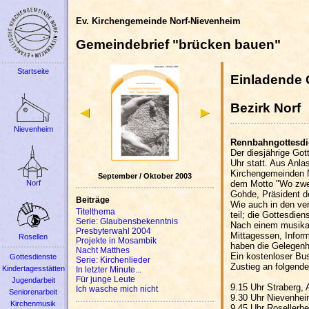
Ev. Kirchengemeinde Norf-Nievenheim
Gemeindebrief "brücken bauen"
Startseite
Einladende
Bezirk Norf
Nievenheim
Rennbahngottesdi
Der diesjährige Go
Uhr statt. Aus Anl
Kirchengemeinden N
September / Oktober 2003
dem Motto "Wo zwei 
Norf
Gohde, Präsident d
Beiträge
Wie auch in den ve
Titelthema
teil; die Gottesdien
Serie: Glaubensbekenntnis
Nach einem musikali
Presbyterwahl 2004
Mittagessen, Infor
Rosellen
Projekte in Mosambik
haben die Gelegenh
Nacht Matthes
Ein kostenloser Bus
Gottesdienste
Serie: Kirchenlieder
Zustieg an folgende
Kindertagesstätten
In letzter Minute...
Für junge Leute
Jugendarbeit
9.15 Uhr Straberg, 
Ich wasche mich nicht
Seniorenarbeit
9.30 Uhr Nievenhei
Kirchenmusik
9.45 Uhr Rosellerhei