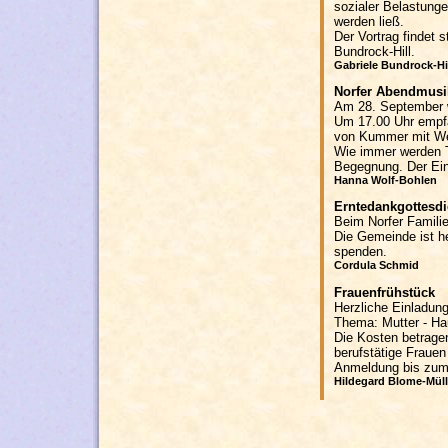
sozialer Belastunge
werden ließ.
Der Vortrag findet 
Bundrock-Hill.
Gabriele Bundrock-Hi
Norfer Abendmusi
Am 28. September w
Um 17.00 Uhr empfa
von Kummer mit We
Wie immer werden T
Begegnung. Der Eintri
Hanna Wolf-Bohlen
Erntedankgottesdi
Beim Norfer Familie
Die Gemeinde ist h
spenden.
Cordula Schmid
Frauenfrühstück
Herzliche Einladun
Thema: Mutter - Ha
Die Kosten betrage
berufstätige Frauen
Anmeldung bis zum 8
Hildegard Blome-Müll