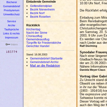
Einladende Gemeinde
Bücherei
10.00 Uhr Norf, Fri
Gottesdienstplan
Gemeindebrief
Bezirk Nievenheim
Die Rückfahrt erfol
Presbyterium
Bezirk Norf
Umweltschutz
Bezirk Rosellen
Einladung zum Mit
Beim Rennbahngotte
Service
aller evangelische
Rückblick
Archiv
Christuskirchengeme
Kirchentag
Taufsprüche
am Samstag, 20. Se
Nacht der Sinne
Links & rechts
2003, 9 Uhr zum Ei
Chorausflug
Impressum
Es werden vier Cho
Gemeindeausflug
nach Lieder aus de
Türgriffe für Friedenskirche
Intern
Ralf Düchting
Gerechter Handel
Synodaler Fraueng
Stand: 16.08.2003
Nach einer längeren
Gemeindebrief-Startseite
Gladbach-Neuss läd
Gemeindebrief-Archiv
der am 21.09.2003 u
Mail an die Redaktion
Nähere Information
Daniela Meyer-Claus
Vortrag über Gabr
Zu Unrecht stand di
Obwohl sie neben ih
in ihr nur die "Mu
(1903 - 1914/16) k
Die expressive und 
Sehweise konnte nic
Dieser Vortrag will
auch den Weg der Ma