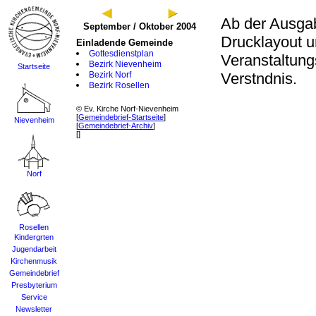
Ab der Ausgab
September / Oktober 2004
Drucklayout 
Einladende Gemeinde
Gottesdienstplan
Veranstaltung
Bezirk Nievenheim
Startseite
Bezirk Norf
Verstndnis.
Bezirk Rosellen
© Ev. Kirche Norf-Nievenheim
[
Gemeindebrief-Startseite
]
Nievenheim
[
Gemeindebrief-Archiv
]
[]
Norf
Rosellen
Kindergrten
Jugendarbeit
Kirchenmusik
Gemeindebrief
Presbyterium
Service
Newsletter