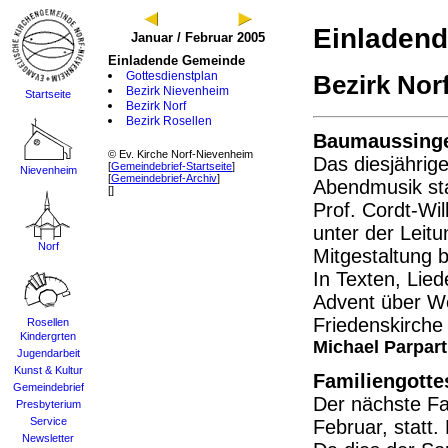
Einladen
Januar / Februar 2005
Einladende Gemeinde
Gottesdienstplan
Bezirk Nor
Bezirk Nievenheim
Startseite
Bezirk Norf
Bezirk Rosellen
Baumaussing
© Ev. Kirche Norf-Nievenheim
Das diesjährig
[
Gemeindebrief-Startseite
]
Nievenheim
[
Gemeindebrief-Archiv
]
Abendmusik sta
[]
Prof. Cordt-Wi
unter der Leit
Norf
Mitgestaltung b
In Texten, Lie
Advent über We
Friedenskirche 
Rosellen
Kindergrten
Michael Parpart
Jugendarbeit
Kunst & Kultur
Familiengotte
Gemeindebrief
Der nächste Fa
Presbyterium
Service
Februar, statt.
Newsletter