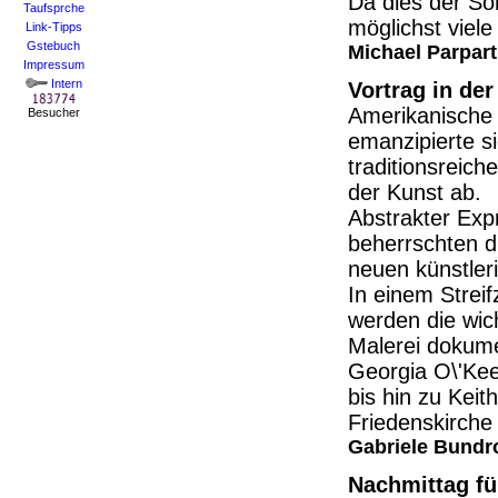
Da dies der S
Taufsprche
möglichst viel
Link-Tipps
Gstebuch
Michael Parpart
Impressum
Intern
Vortrag in der
Amerikanische 
Besucher
emanzipierte s
traditionsreic
der Kunst ab.
Abstrakter Exp
beherrschten d
neuen künstler
In einem Strei
werden die wic
Malerei dokume
Georgia O\'Kee
bis hin zu Keith
Friedenskirche 
Gabriele Bundro
Nachmittag fü