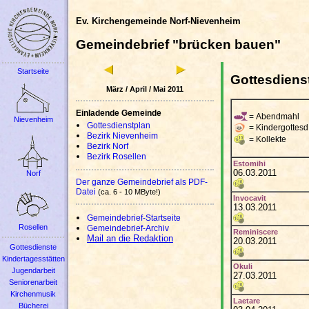
Ev. Kirchengemeinde Norf-Nievenheim
Gemeindebrief "brücken bauen"
Startseite
Gottesdiens
März / April / Mai 2011
Einladende Gemeinde
= Abendmahl
Nievenheim
Gottesdienstplan
= Kindergottesd
Bezirk Nievenheim
= Kollekte
Bezirk Norf
Bezirk Rosellen
Estomihi
06.03.2011
Norf
Der ganze Gemeindebrief als PDF-
Datei
(ca. 6 - 10 MByte!)
Invocavit
13.03.2011
Gemeindebrief-Startseite
Rosellen
Gemeindebrief-Archiv
Reminiscere
Mail an die Redaktion
20.03.2011
Gottesdienste
Kindertagesstätten
Okuli
Jugendarbeit
27.03.2011
Seniorenarbeit
Kirchenmusik
Laetare
Bücherei