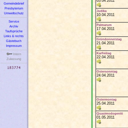
03.04.2011
Gemeindebrief
Presbyterium
Judika
Umweltschutz
10.04.2011
Service
Palmarum
Archiv
17.04.2011
Taufsprüche
Links & rechts
Gründonnerstag
Gästebuch
21.04.2011
Impressum
Karfreitag
Intern
22.04.2011
Zulassung
Ostersonntag
24.04.2011
Ostermontag
25.04.2011
Quasimodogeniti
01.05.2011