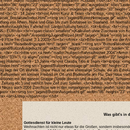
 <a href="mailto:?subject=Herbstferienprogramm">Claudia Trbs</a>, <a href
width="86" height="23" vspace="10" border="0" alt="ausgebucht" title="Leide
idth="33%"> <p align="center"><img src="images/pin.gif" width="10" height=
land <br>11 - 14 Jahre <br>mit Armin Kunz & Team <br>&nbsp; <img src="juge
eizeit_Bostalsee/index.html"><img src="jugend/ButtonHomepage.gif" width=
ntlang von Rhein, Nahe und Glan bis zum Bostalsee im Saarland. Im Normalfal
n verkehrstaugliches Fahrrad mit Gangschaltung besitzt. <br>&nbsp; <br><img
n: 395,- EUR</b> <br><span class="smallest">(Kalkuliert ohne Zuschsse von
d.)</span> <a href="AnmeldungJugendfreizeit.html" target="_blank"><img src
9 Pltze frei (Stand: 2.1.2003)</b><br></font> <br>Bitte lesen Sie vor der 
><a href="Reisebedingungen.html" target="_blank"><img src="ButtonReisebed
nd/ButtonAusgebucht.gif" width="86" height="23" vspace="10" border="0" alt=
s. <br> <br>Infos von <a href="mailto:?subject=Fahrradfreizeit 2004">Armi
width="33%"> <p align="center"><img src="images/pin.gif" width="10" height
swig Holstein <br>9 - 13 Jahre <br>mit Claudia Trbs & Team <br>&nbsp; <im
/index.html"><img src="jugend/ButtonHomepage.gif" width="86" height="23
g liegt der Ort Wohlde. Unser Haus ist eine ehemalige Schule, die als Erhol
llspielen, ein kleines Freibad im Ort und Badestelle am Flu. Das Haus verfgt 
tionen mit der ganzen Gruppe (Spiele drinnen und drauen, Ausflge, Schwimm
eln, Zeitung etc.) und natrlich freie Zeit zum Spielen. <br>&nbsp; <br><b>Ko
t Neuss auch 2004 Zuschsse wie in den vergangenen Jahren gewhrt, sinkt d
> <br><img src="jugend/ButtonAusgebucht.gif" width="86" height="23" vspac
s</a> <br>&nbsp;</span></p> </td>
Was gibt's in
Gottesdienst für kleine Leute
Weihnachten ist nicht nur etwas für die Großen, sondern insbesonde