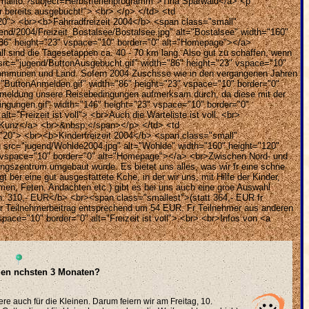
="mailto:?subject=Herbstferienprogramm">Tina Sparwald</a> <p
r bereits ausgebucht!"> <br> </p> </td> <td
"20"> <br><b>Fahrradfreizeit 2004</b> <span class="small"
nd/2004/Freizeit_Bostalsee/Bostalsee.jpg" alt="Bostalsee" width="160"
"86" height="23" vspace="10" border="0" alt="Homepage"></a>
l sind die Tagesetappen ca. 40 - 70 km lang. Also gut zu schaffen, wenn
 src="jugend/ButtonAusgebucht.gif" width="86" height="23" vspace="10"
 Kommunen und Land. Sofern 2004 Zuschsse wie in den vergangenen Jahren
="ButtonAnmelden.gif" width="86" height="23" vspace="10" border="0"
Anmeldung unsere Reisebedingungen aufmerksam durch, da diese mit der
ingungen.gif" width="146" height="23" vspace="10" border="0"
"Freizeit ist voll"> <br>Auch die Warteliste ist voll. <br>
n Kunz</a> <br>&nbsp;</span></p> </td> <td
="20"> <br><b>Kinderfreizeit 2004</b> <span class="small"
g src="jugend/Wohlde2004.jpg" alt="Wohlde" width="160" height="120"
" vspace="10" border="0" alt="Homepage"></a> <br>Zwischen Nord- und
ungszentrum umgebaut wurde. Es bietet uns alles, was wir fr eine schne
ber eine gut ausgestattete Kche, in der wir uns, mit Hilfe der Kinder,
en, Feten, Andachten etc.) gibt es bei uns auch eine groe Auswahl
sten: 310,- EUR</b> <br><span class="smallest">(statt 364,- EUR fr
er Teilnehmerbeitrag entsprechend um 54 EUR. Fr Teilnehmer aus anderen
e="10" border="0" alt="Freizeit ist voll"> <br> <br>Infos von <a
 den nchsten 3 Monaten?
re auch für die Kleinen. Darum feiern wir am Freitag, 10.