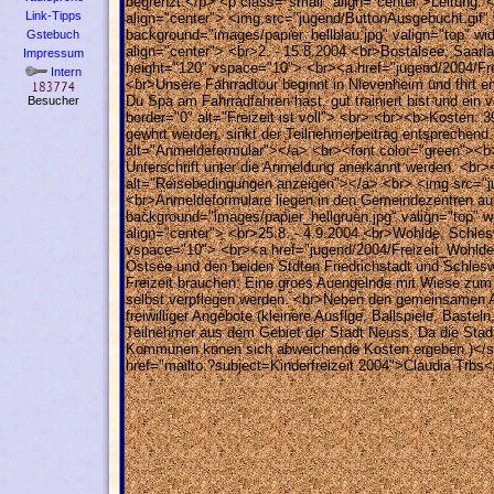
begrenzt.</p> <p class="small" align="center">Leitung:
Link-Tipps
align="center"> <img src="jugend/ButtonAusgebucht.gif" 
background="images/papier_hellblau.jpg" valign="top" w
Gstebuch
align="center"> <br>2. - 15.8.2004 <br>Bostalsee, Saar
Impressum
height="120" vspace="10"> <br><a href="jugend/2004/Fr
Intern
<br>Unsere Fahrradtour beginnt in Nievenheim und fhrt e
Du Spa am Fahrradfahren hast, gut trainiert bist und ei
Besucher
border="0" alt="Freizeit ist voll"> <br> <br><b>Koste
gewhrt werden, sinkt der Teilnehmerbeitrag entsprechen
alt="Anmeldeformular"></a> <br><font color="green"><b>
Unterschrift unter die Anmeldung anerkannt werden. <br
alt="Reisebedingungen anzeigen"></a> <br> <img src="juge
<br>Anmeldeformulare liegen in den Gemeindezentren au
background="images/papier_hellgruen.jpg" valign="top" 
align="center"> <br>25.8. - 4.9.2004 <br>Wohlde, Schle
vspace="10"> <br><a href="jugend/2004/Freizeit_Wohlde
Ostsee und den beiden Stdten Friedrichstadt und Schleswi
Freizeit brauchen: Eine groes Auengelnde mit Wiese zum Ba
selbst verpflegen werden. <br>Neben den gemeinsamen Ak
freiwilliger Angebote (kleinere Ausflge, Ballspiele, Bast
Teilnehmer aus dem Gebiet der Stadt Neuss. Da die Stad
Kommunen knnen sich abweichende Kosten ergeben.)</span
href="mailto:?subject=Kinderfreizeit 2004">Claudia Trb