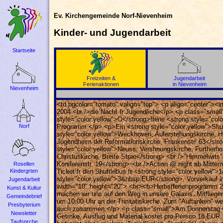
Ev. Kirchengemeinde Norf-Nievenheim
Kinder- und Jugendarbeit
Startseite
Freizeiten &
Jugendarbeit
Ferienaktionen
in Nievenheim
Nievenheim
<td bgcolor="tomato" valign="top"> <p align="center"><i
2004 <br />die Nacht fr Jugendliche</p> <p class="small
style="color:yellow">O</strong>ffene <strong style="colo
Norf
Programm.</p> <p>Ein <strong style="color:yellow">Shutt
style="color:yellow">Weckhoven, Auferstehungskirche, Htt
Jugendheim der Reformationskirche, Frankenstr. 63</strong>
style="color:yellow">Neuss, Vershnungskirche, Furtherhof
Christuskirche, Breite Strae</strong> <br />"Himmelwrts":
Koniferenstr. 19</strong> <br />Action @ night ab Mitter
Rosellen
Kindergrten
Ticket fr den Shuttlebus fr <strong style="color:yellow"
style="color:yellow">3&nbsp;EUR</strong>. Vorverkauf in
Jugendarbeit
width="10" height="20"> <br><b>Herbstferienprogramm 200
Kunst & Kultur
machen wir uns auf den Weg in unsere Galaxis. Mitflieg
Gemeindebrief
um 10.00 Uhr an der Trinitatiskirche. Zum "Auftanken" 
Presbyterium
auch zusammen.</p> <p class="small">Am Donnerstag werd
Newsletter
Getrnke, Ausflug und Material kostet pro Person 18 EUR, d
Taufsprche