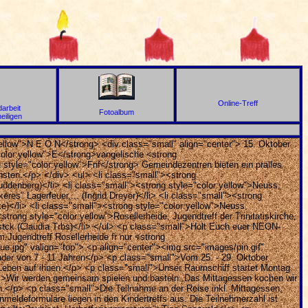
Online-Treff
arbeit
Fotoalbum
heiligen
yellow">N E O N</strong> <div class="small" align="center"> 15. Oktober
color:yellow">E</strong>vangelische <strong
 style="color:yellow">Fnf</strong> Gemeindezentren bieten ein pralles
hsten.</p> </div> <ul> <li class="small"><strong
uddenberg)</li> <li class="small"><strong style="color:yellow">Neuss,
eres" Lagerfeuer,... (Ingrid Dreyer)</li> <li class="small"><strong
e)</li> <li class="small"><strong style="color:yellow">Neuss,
trong style="color:yellow">Rosellerheide, Jugendtreff der Trinitatiskirche,
hstck (Claudia Trbs)</li> </ul> <p class="small">Holt Euch euer NEON-
 Jugendtreff Rosellerheide fr nur <strong
e.jpg" valign="top"> <p align="center"><img src="images/pin.gif"
nder von 7 - 11 Jahren</p> <p class="small">Vom 25. - 29. Oktober
 Leben auf ihnen.</p> <p class="small">Unser Raumschiff startet Montag
l">Wir werden gemeinsam spielen und basteln. Das Mittagessen kochen wir
</p> <p class="small">Die Teilnahme an der Reise inkl. Mittagessen,
nmeldeformulare liegen in den Kindertreffs aus. Die Teilnehmerzahl ist