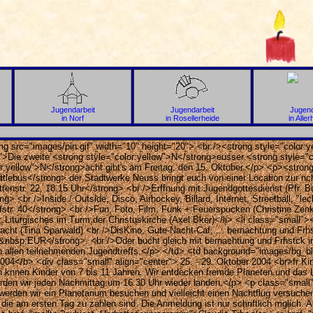
Jugendarbeit
Jugendarbeit
Jugend
in Norf
in Rosellerheide
in Aller
mg src="images/pin.gif" width="10" height="20"> <br /><strong style="color:
">Die zweite <strong style="color:yellow">N</strong>eusser <strong style="
r:yellow">N</strong>acht gibt's am Freitag, den 15. Oktober.</p> <p><strong
lebus</strong> der Stadtwerke Neuss bringt euch von einer Location zur nc
enstr. 22, 18.15 Uhr</strong> <br />Erffnung mit Jugendgottesdienst (Pfr. B
 <br />Inside / Outside, Disco, Airhockey, Billard, Internet, Streetball, "leck
str. 40</strong> <br />Fun, Foto, Film, Funk + Feuerspucken (Christine Zenk
 Liturgisches im Turm der Christuskirche (Axel Bker)</li> <li class="small"><s
nacht (Tina Sparwald) <br />DisKino, Gute-Nacht-Caf, ... bernachtung und Fr
>1&nbsp;EUR</strong>. <br />Oder bucht gleich mit bernachtung und Frhstck im
 allen teilnehmenden Jugendtreffs.</p> </td> <td background="images/bg_blu
4</b> <div class="small" align="center"> 25. - 29. Oktober 2004 <br>fr Ki
en knnen Kinder von 7 bis 11 Jahren. Wir entdecken fremde Planeten und das
werden wir jeden Nachmittag um 16.30 Uhr wieder landen.</p> <p class="smal
en wir ein Planetarium besuchen und vielleicht einen Nachtflug versuchen.
ie am ersten Tag zu zahlen sind. Die Anmeldung ist nur schriftlich mglich. A