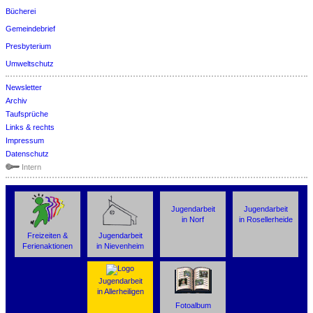
Bücherei
Gemeindebrief
Presbyterium
Umweltschutz
Newsletter
Archiv
Taufsprüche
Links & rechts
Impressum
Datenschutz
Intern
Jugendarbeit
Jugendarbeit
in Norf
in Rosellerheide
Freizeiten &
Jugendarbeit
Ferienaktionen
in Nievenheim
Jugendarbeit
in Allerheiligen
Fotoalbum