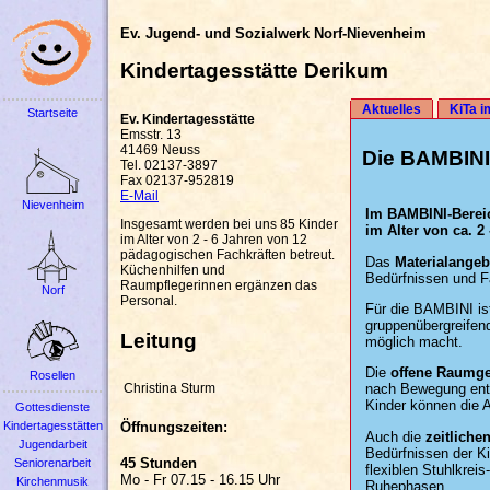
Ev. Jugend- und Sozialwerk Norf-Nievenheim
Kindertagesstätte Derikum
Aktuelles
KiTa i
Startseite
Ev. Kindertagesstätte
Emsstr. 13
41469 Neuss
Die BAMBINI 
Tel. 02137-3897
Fax 02137-952819
E-Mail
Nievenheim
Im BAMBINI-Bereic
Insgesamt werden bei uns 85 Kinder
im Alter von ca. 2
im Alter von 2 - 6 Jahren von 12
pädagogischen Fachkräften betreut.
Das
Materialangeb
Küchenhilfen und
Bedürfnissen und Fa
Raumpflegerinnen ergänzen das
Norf
Personal.
Für die BAMBINI is
gruppenübergreifend
Leitung
möglich macht.
Die
offene Raumge
Rosellen
nach Bewegung entge
Christina Sturm
Kinder können die 
Gottesdienste
Kindertagesstätten
Öffnungszeiten:
Auch die
zeitliche
Jugendarbeit
Bedürfnissen der 
45 Stunden
Seniorenarbeit
flexiblen Stuhlkrei
Mo - Fr 07.15 - 16.15 Uhr
Kirchenmusik
Ruhephasen.