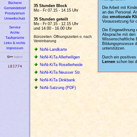
Bücherei
35 Stunden Block
Die Arbeit mit Kind
Gemeindebrief
Mo - Fr 07.15 - 14.15 Uhr
an das Personal. Am
Presbyterium
das
emotionale Kl
Umweltschutz
35 Stunden geteilt
Voraussetzung für 
Mo - Fr 07.15 - 12.15 Uhr
Service
und 14.00 - 16.00 Uhr
Die Eingewöhnung e
Archiv
Absprache mit den 
Bürozeiten: Öffnungszeiten o. nach
Taufsprüche
Wissenschaftliche 
Vereinbarung
Links & rechts
Bildungsprozesse 
unterstützen.
Impressum
NoNi-Landkarte
Durch ein positive
NoNi-KiTa Allerheiligen
Intern
Lernen
schon bei d
NoNi-KiTa Rosellerheide
NoNi-KiTa Neusser Str.
NoNi-KiTa Dinkbank
NoNi-Satzung (PDF)