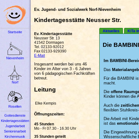
Ev. Jugend- und Sozialwerk Norf-Nievenheim
Kindertagesstätte Neusser Str.
Aktuelles
KiTa i
Startseite
Ev. Kindertagesstätte
Neusser Str. 13
41542 Dormagen
Die BAMBINI 
Tel. 02133-92012
Fax 02133-929390
E-Mail
Nievenheim
Im BAMBINI-Bereic
Insgesamt werden bei uns 46
Kinder im Alter von 3 - 6 Jahren
Das
Materialangeb
von 6 pädagogischen Fachkräften
betreut.
Für die BAMBINI is
Norf
macht.
Leitung
Die
offene Raumge
Kinder können die 
Elke Kempis
Auch die
zeitliche
Rosellen
flexiblen Stuhlkrei
Öffnungszeiten:
Gottesdienste
Die Arbeit mit Kind
Kindertagesstätten
ist das
emotionale
45 Stunden
Jugendarbeit
Mo - Fr 07.30 - 16.30 Uhr
Seniorenarbeit
Die Eingewöhnung e
35 Stunden geteilt
Wissenschaftliche 
Kirchenmusik