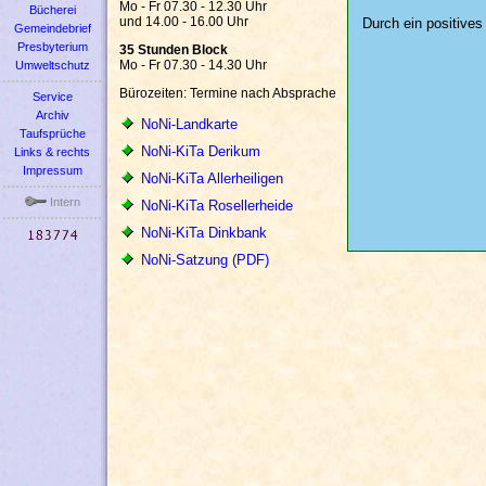
Mo - Fr 07.30 - 12.30 Uhr
Bücherei
und 14.00 - 16.00 Uhr
Durch ein positive
Gemeindebrief
Presbyterium
35 Stunden Block
Mo - Fr 07.30 - 14.30 Uhr
Umweltschutz
Bürozeiten: Termine nach Absprache
Service
Archiv
NoNi-Landkarte
Taufsprüche
NoNi-KiTa Derikum
Links & rechts
Impressum
NoNi-KiTa Allerheiligen
Intern
NoNi-KiTa Rosellerheide
NoNi-KiTa Dinkbank
NoNi-Satzung (PDF)