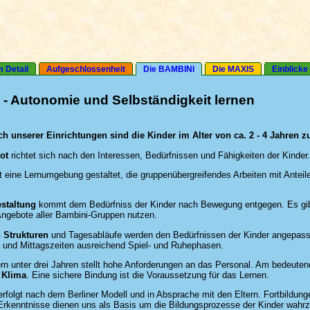
m Detail
Aufgeschlossenheit
Die BAMBINI
Die MAXIS
Einblicke
- Autonomie und Selbständigkeit lernen
h unserer Einrichtungen sind die Kinder im Alter von ca. 2 - 4 Jahren z
ot
richtet sich nach den Interessen, Bedürfnissen und Fähigkeiten der Kinder.
t eine Lernumgebung gestaltet, die gruppenübergreifendes Arbeiten mit Anteile
staltung
kommt dem Bedürfniss der Kinder nach Bewegung entgegen. Es gibt 
Angebote aller Bambini-Gruppen nutzen.
n Strukturen
und Tagesabläufe werden den Bedürfnissen der Kinder angepas
s- und Mittagszeiten ausreichend Spiel- und Ruhephasen.
ern unter drei Jahren stellt hohe Anforderungen an das Personal. Am bedeutend
 Klima
. Eine sichere Bindung ist die Voraussetzung für das Lernen.
rfolgt nach dem Berliner Modell und in Absprache mit den Eltern. Fortbildun
Erkenntnisse dienen uns als Basis um die Bildungsprozesse der Kinder wahrz