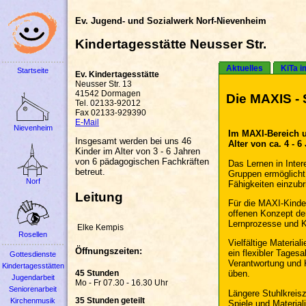
Ev. Jugend- und Sozialwerk Norf-Nievenheim
Kindertagesstätte Neusser Str.
Aktuelles
KiTa i
Startseite
Ev. Kindertagesstätte
Neusser Str. 13
41542 Dormagen
Die MAXIS - 
Tel. 02133-92012
Fax 02133-929390
E-Mail
Nievenheim
Im MAXI-Bereich u
Insgesamt werden bei uns 46
Alter von ca. 4 - 
Kinder im Alter von 3 - 6 Jahren
von 6 pädagogischen Fachkräften
Das Lernen in Inter
betreut.
Gruppen ermöglicht
Norf
Fähigkeiten einzu
Leitung
Für die MAXI-Kinde
offenen Konzept den
Lernprozesse und Ko
Elke Kempis
Rosellen
Vielfältige Materi
Öffnungszeiten:
ein flexibler Tagesa
Gottesdienste
Verantwortung und K
Kindertagesstätten
45 Stunden
üben.
Jugendarbeit
Mo - Fr 07.30 - 16.30 Uhr
Seniorenarbeit
Längere Stuhlkreis
35 Stunden geteilt
Kirchenmusik
Spiele und Materiali