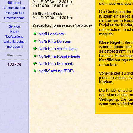
Mo - Fr 07.30 - 12.30 Uhr
Bücherei
sich neue und span
und 14.00 - 16.00 Uhr
Gemeindebrief
Die Gestaltung der 
Presbyterium
35 Stunden Block
Kindern ein selbst in
Mo - Fr 07.30 - 14.30 Uhr
Umweltschutz
ein
Lernen in Koop
Projekte der Kinder
Bürozeiten: Termine nach Absprache
Service
entsprechen, mache
Archiv
NoNi-Landkarte
möglich.
Taufsprüche
NoNi-KiTa Derikum
Links & rechts
Klare Regeln
, die 
werden, geben den 
Impressum
NoNi-KiTa Allerheiligen
selbstbestimmt im 
Intern
handeln. Schwierig
NoNi-KiTa Rosellerheide
Konfliktlösungsst
NoNi-KiTa Dinkbank
entwickeln.
NoNi-Satzung (PDF)
Voneinander zu prof
jedes Einzelnen, ist
Kindern.
Die Kinder entschei
das Material das an
Verfügung
. Die Ki
wann was veränder