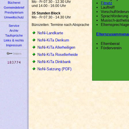
Mo - Fr 07.30 - 12.30 Uhr
Bücherei
Fitnetz
und 14.00 - 16.00 Uhr
Lauftreff
Gemeindebrief
Vorschulförderun
Presbyterium
35 Stunden Block
Sprachförderung
Mo - Fr 07.30 - 14.30 Uhr
Umweltschutz
Musisch-ästheti
Elternsprechtage
Bürozeiten: Termine nach Absprache
Service
Archiv
NoNi-Landkarte
Elternzusammenar
Taufsprüche
NoNi-KiTa Derikum
Links & rechts
Elternbeirat
Impressum
NoNi-KiTa Allerheiligen
Förderverein
Intern
NoNi-KiTa Rosellerheide
NoNi-KiTa Dinkbank
NoNi-Satzung (PDF)