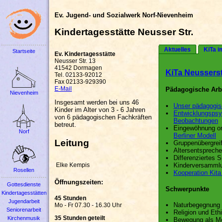
Ev. Jugend- und Sozialwerk Norf-Nievenheim
Kindertagesstätte Neusser Str.
Aktuelles
KiTa i
Startseite
Ev. Kindertagesstätte
Neusser Str. 13
41542 Dormagen
KiTa Neusserst
Tel. 02133-92012
Fax 02133-929390
E-Mail
Pädagogische Arb
Nievenheim
Insgesamt werden bei uns 46
Unser pädagogi
Kinder im Alter von 3 - 6 Jahren
Entwicklungspsy
von 6 pädagogischen Fachkräften
Beobachtungen
betreut.
Eingewöhnung or
Norf
Berliner Modell
Leitung
Gruppenübergreif
Altersentsprech
Differenziertes S
Elke Kempis
Kinderversamml
Rosellen
Kooperation Kita
Öffnungszeiten:
Gottesdienste
Schwerpunkte
Kindertagesstätten
45 Stunden
Jugendarbeit
Naturbegegnung
Mo - Fr 07.30 - 16.30 Uhr
Seniorenarbeit
Religion und Eth
35 Stunden geteilt
Kirchenmusik
Bewegung als Mo