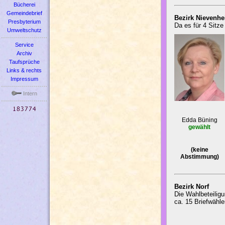
Bücherei
Gemeindebrief
Bezirk Nievenh
Presbyterium
Da es für 4 Sitz
Umweltschutz
Service
Archiv
Taufsprüche
Links & rechts
Impressum
Intern
Edda Büning
gewählt
(keine
Abstimmung)
Bezirk Norf
Die Wahlbeteilig
ca. 15 Briefwähle