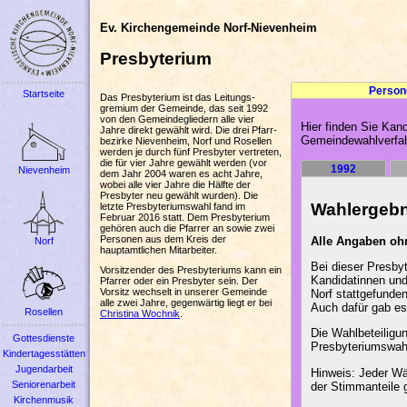
Ev. Kirchengemeinde Norf-Nievenheim
Presbyterium
Person
Startseite
Das Presbyterium ist das Leitungs­
gremium der Gemeinde, das seit 1992
von den Gemeindegliedern alle vier
Hier finden Sie Kan
Jahre direkt gewählt wird. Die drei Pfarr­
Gemeindewahlverfah
bezirke Nievenheim, Norf und Rosellen
werden je durch fünf Presbyter vertreten,
die für vier Jahre gewählt werden (vor
1992
Nievenheim
dem Jahr 2004 waren es acht Jahre,
wobei alle vier Jahre die Hälfte der
Presbyter neu gewählt wurden). Die
Wahlergebn
letzte Presbyteriums­wahl fand im
Februar 2016 statt. Dem Presbyterium
gehören auch die Pfarrer an sowie zwei
Personen aus dem Kreis der
Alle Angaben oh
Norf
hauptamtlichen Mitarbeiter.
Bei dieser Presby
Vorsitzender des Presbyteriums kann ein
Kandidatinnen und
Pfarrer oder ein Presbyter sein. Der
Vorsitz wechselt in unserer Gemeinde
Norf stattgefunden
alle zwei Jahre, gegenwärtig liegt er bei
Auch dafür gab es
Rosellen
Christina Wochnik
.
Die Wahlbeteiligun
Gottesdienste
Presbyteriumswahl
Kindertagesstätten
Jugendarbeit
Hinweis: Jeder Wä
Seniorenarbeit
der Stimmanteile 
Kirchenmusik